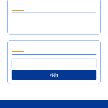
ランダムな投稿を発見
恐れを超えた信念：主要スポーツにおけるピーク
パフォーマンスのための感情調整の習得
閲覧 by Category
移動