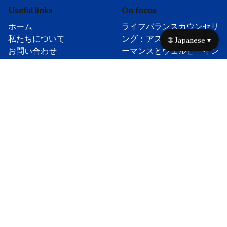
Useful links
On focus
ホーム
ライフバランスカウンセリ
私たちについて
ング：アスリートのパフォ
🌐 Japanese ▾
お問い合わせ
ーマンスとウェルビーイン
ブログ
グのための感情調整の向上
プライバシーポリシー
忘れ去られる恐怖：競技ス
規約 of Use
ポーツにおけるアスリート
クッキーポリシー
のための感情調整戦略
主要スポーツにおける感情
調整システムの正直な真
実：影響、戦略、そして成
功
スポーツにおける感情調
整：パフォーマンス、レジ
リエンス、チームダイナミ
クスの向上
感情調整システム：スポー
ツにおけるアスリートのパ