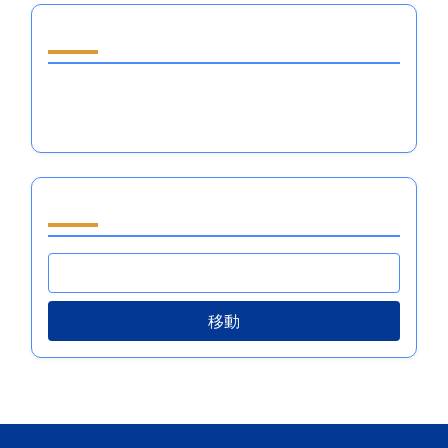
ランダムな投稿を発見
テニスにおける感情調整システム：対処メカニズ
ム、トレーニング、パフォーマンスの成果
閲覧 by Category
移動