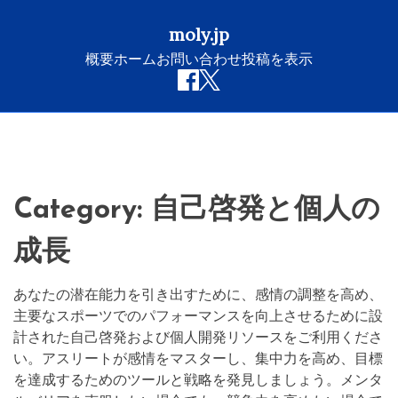
moly.jp
概要
ホーム
お問い合わせ
投稿を表示
Skip
to
content
Category:
自己啓発と個人の
成長
あなたの潜在能力を引き出すために、感情の調整を高め、
主要なスポーツでのパフォーマンスを向上させるために設
計された自己啓発および個人開発リソースをご利用くださ
い。アスリートが感情をマスターし、集中力を高め、目標
を達成するためのツールと戦略を発見しましょう。メンタ