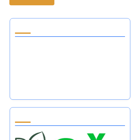
あなたへのおすすめ
お金の心理学 PDF: ピークスポーツパフォーマン
スのための感情調整の習得
子供時代にスポーツを通じてお金を稼ぐ方法：感
情の調整とチームワークスキル
お金を失う：感情の調整がスポーツにおけるパフ
ォーマンスと財務結果に与える影響
Partner