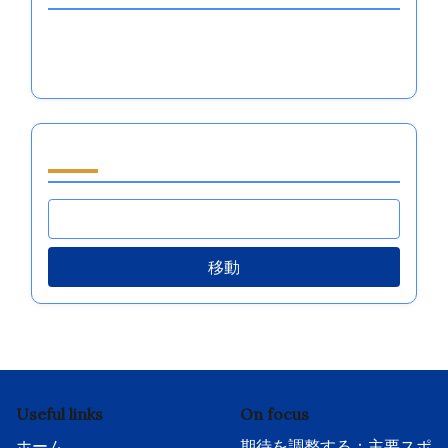
真実に関する引用：主要なスポーツパフォーマン
スにおける感情調整に関する洞察
閲覧 by Category
移動
Useful links
On focus
ホーム
期待を調整する：主要スポ